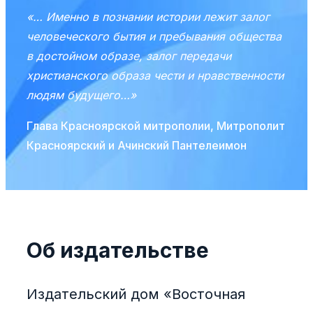
«… Именно в познании истории лежит залог
человеческого бытия и пребывания общества
в достойном образе, залог передачи
христианского образа чести и нравственности
людям будущего…»
Глава Красноярской митрополии, Митрополит
Красноярский и Ачинский Пантелеимон
Об издательстве
Издательский дом «Восточная